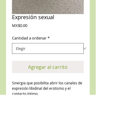
Expresión sexual
Precio
MX$0.00
Cantidad a ordenar
*
Agregar al carrito
Sinergia que posibilita abrir los canales de
expresión libidinal del erotismo y el
contacto íntimo.
Colabora en el equilibrio del apetito sexual
en ambos géneros y facilita el trabajo
terapéutico de disfunciones sexuales.
Esta esencia puede liberar los bloqueos
ligados a experiencias traumáticas con la
sexualidad, ayudando al contacto con la
genitalidad de una manera amorosa.