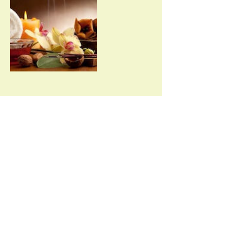
Datos de contacto
Av. La Paz 1344, col. Americana,
Guadalajara, Jal. 44160, MEX
Av. La Paz 1344, Col. Americana,
Guadalajara, Jal. Tel.
(33) 3827 3487
,
WhatsApp
(33) 1473 5664