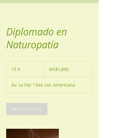
Diplomado en
Naturopatía
1,800
Mexican
13 h
1
MX$1,800
pesos
3
Av. La Paz 1344, col. Americana
h
Reservar ahora