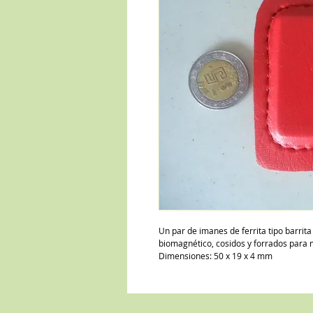
Un par de imanes de ferrita tipo barrit
biomagnético, cosidos y forrados para 
Dimensiones: 50 x 19 x 4 mm