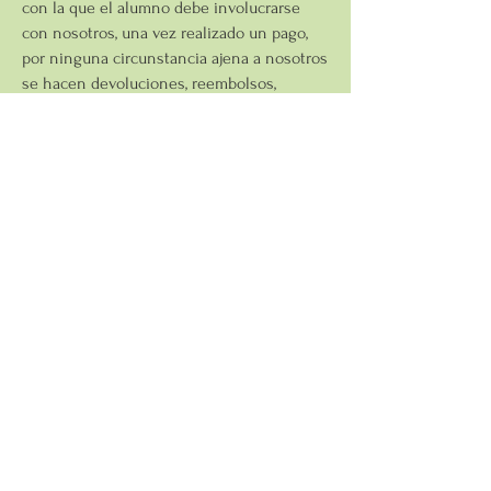
con la que el alumno debe involucrarse
con nosotros, una vez realizado un pago,
por ninguna circunstancia ajena a nosotros
se hacen devoluciones, reembolsos,
cambios de fecha ni transferencias.
4. CUAM podrá no admitir o expulsar sin
hacer reembolso alguno, a quienes por
indisciplina o negligencia, entorpezcan el
trabajo de los demás alumnos o
instructores, o los procesos administrativos
y logísticos de nuestros eventos.
5. Por respeto al conferencista e integridad
del participante, queda totalmente
prohibido cualquier tipo de grabación
durante el evento.