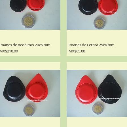
Imanes de neodimio 20x5 mm
Imanes de Ferrita 25x6 mm
Precio
Precio
MX$210.00
MX$65.00