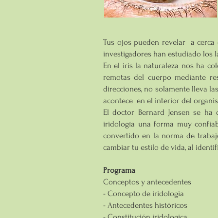
Tus ojos pueden revelar a cerca
investigadores han estudiado los laz
En el iris la naturaleza nos ha c
remotas del cuerpo mediante re
direcciones, no solamente lleva la
acontece en el interior del organis
El doctor Bernard Jensen se ha d
iridología una forma muy confiab
convertido en la norma de trabajo
cambiar tu estilo de vida, al ident
Programa
Conceptos y antecedentes
- Concepto de iridologia
- Antecedentes históricos
- Constitución iridologica