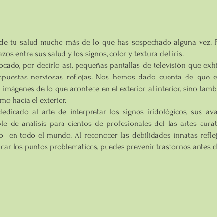
 de tu salud mucho más de lo que has sospechado alguna vez. P
os entre sus salud y los signos, color y textura del iris.
olocado, por decirlo asi, pequeñas pantallas de televisión que ex
spuestas nerviosas reflejas. Nos hemos dado cuenta de que e
s imágenes de lo que acontece en el exterior al interior, sino ta
mo hacia el exterior.
edicado al arte de interpretar los signos iridológicos, sus a
le de análisis para cientos de profesionales del las artes cura
 en todo el mundo. Al reconocer las debilidades innatas reflej
ificar los puntos problemáticos, puedes prevenir trastornos antes 