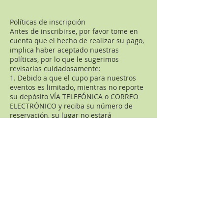
Políticas de inscripción
Antes de inscribirse, por favor tome en
cuenta que el hecho de realizar su pago,
implica haber aceptado nuestras
políticas, por lo que le sugerimos
revisarlas cuidadosamente:
1. Debido a que el cupo para nuestros
eventos es limitado, mientras no reporte
su depósito VÍA TELEFÓNICA o CORREO
ELECTRÓNICO y reciba su número de
reservación, su lugar no estará
reservado.
2. Es indispensable entregar el original
de la ficha de depósito o impresión de la
transferencia bancaria al inicio del
evento, ya que éstos comprobantes, junto
con el número de reservación, fungen
como boleto de entrada.
3. Por razones logísticas y
administrativas, así como aludiendo al
sentido de compromiso, responsabilidad
y seriedad con la que el alumno debe