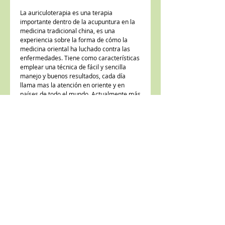
La auriculoterapia es una terapia 
importante dentro de la acupuntura en la 
medicina tradicional china, es una 
experiencia sobre la forma de cómo la 
medicina oriental ha luchado contra las 
enfermedades. Tiene como características 
emplear una técnica de fácil y sencilla 
manejo y buenos resultados, cada día 
llama mas la atención en oriente y en 
países de todo el mundo. Actualmente más 
de 80 países practican ampliamente esta 
técnica.
Details
Este libro cuenta con información de fácil
manejo para una persona que apenas
inicia sus practica terapéutica en la
auriculomedicina. De las principales
Av. La Paz 1344, Col. Americana,
enfermedades, es una guía exacta y
Guadalajara, Jal. Tel.
(33) 3827 3487
,
correcta. Dentro de su amplio temario
WhatsApp
(33) 1473 5664
incluye: Enfermedades de medicina
interna, traumatología y ortopedia,